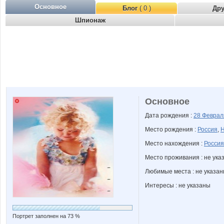
Основное
Блог
( 0 )
Др
Шпионаж
Основное
Дата рождения :
28 Февра
Место рождения :
Россия
,
Н
Место нахождения :
Россия
Место проживания : не ука
Любимые места : не указа
Интересы : не указаны
Портрет заполнен на 73 %