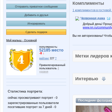
Комплименты
Отправить приватное сообщение
1 комплиментов в гостевой 
Добавить в друзья
Червонная дама
Игнорировать
Добрый день! Прошу
www.nn.ru/community
Сделать подарок
Вы не авторизованы! Чтоб
Мой малыш - Основной
популярность:
52185 место
-8 ↓
Метки лидеров
рейтинг
227
?
Привилегированный
пользователь
4
уровня
Интервью
Статистика портрета:
сейчас просматривают портрет - 0
Последние
фотогра
зарегистрированные пользователи
посетившие портрет за 7 дней - 0